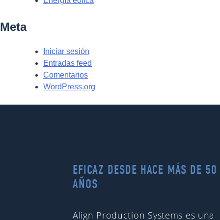
Energía eólica
Meta
Iniciar sesión
Entradas feed
Comentarios
WordPress.org
EFICAZ DESDE HACE MÁS DE 50
AÑOS
Align Production Systems es una